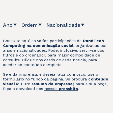
Ano
Ordem
Nacionalidade
2026
Mais recente
Angola
Consulte aqui as várias participações da
RandTech
2025
Mais antigo
Computing na comunicação social
, organizadas por
Brasil
anos e nacionalidades. Pode, inclusive, servir-se dos
2024
filtros e do ordenador, para maior comodidade de
Espanha
consulta. Clique nos cards de cada notícia, para
aceder ao conteúdo completo.
2023
Portugal
Se é da imprensa, e deseja falar connosco, use
o
2022
formulário no fundo da página
. Se procura
conteúdo
visual
(ou um
resumo da empresa
) para a sua peça,
faça o download dos
nossos
presskits
.