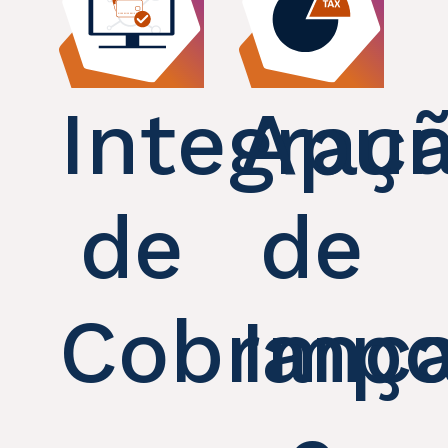
Integraç
Apu
de
de
Cobranç
Impo