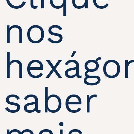
nos
hexágo
saber