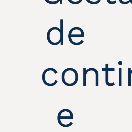
de
cont
e