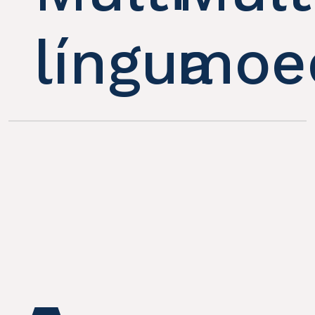
língua
moe