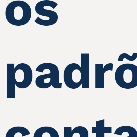
os
padr
conta