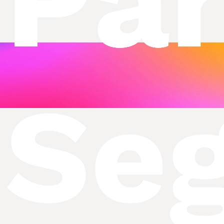
Par
ntas
Se
os