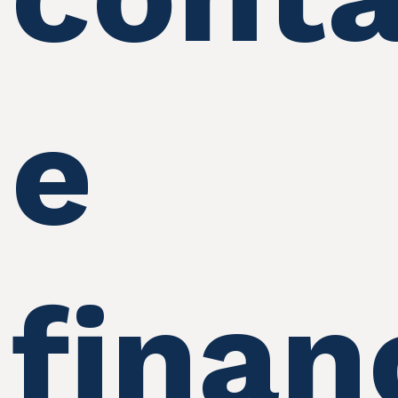
e
finan