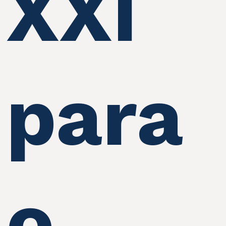
XXI
para
o