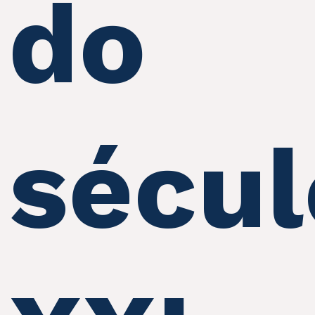
do
sécul