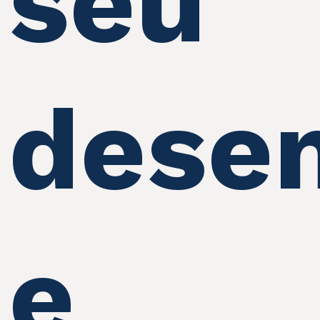
seu
dese
e