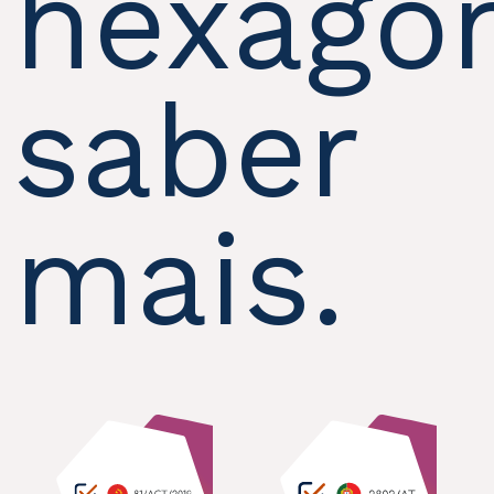
hexágo
saber
mais.