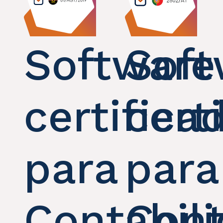
Software
Soft
certifica
cert
para
para
Contabil
Cont