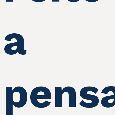
a
pens