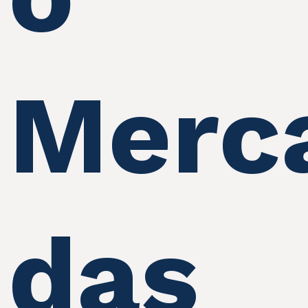
Merc
das