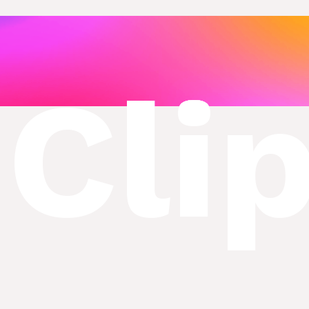
ntas
Cli
os