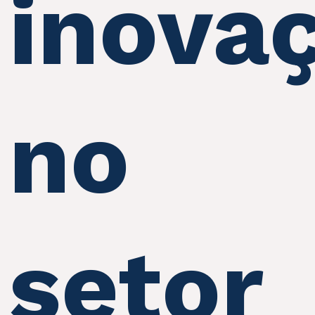
inova
no
setor