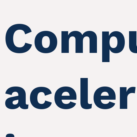
Compu
acele