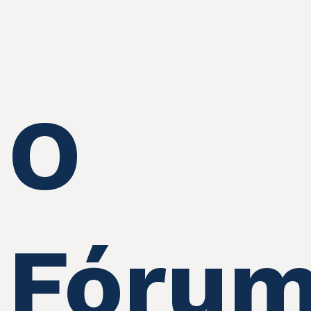
O
Fóru