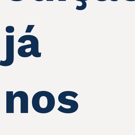
já
nos