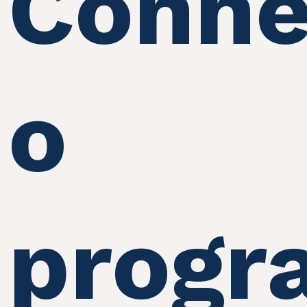
Conhe
o
progr