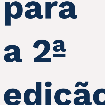
para
a 2ª
ediçã