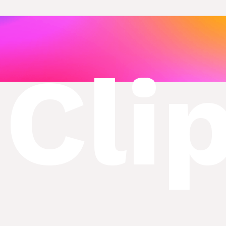
ntas
Cli
os