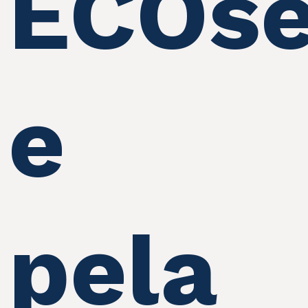
ECOse
e
pela