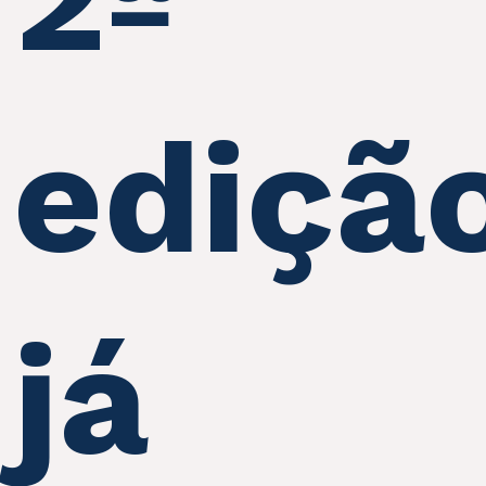
ediçã
já