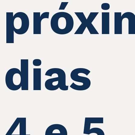
próxi
dias
4 e 5