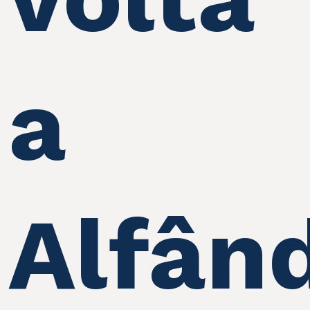
a
Alfân