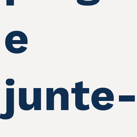
e
junte