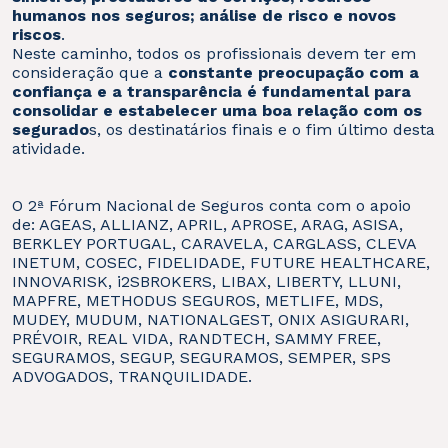
humanos nos seguros; análise de risco e novos
riscos
.
Neste caminho, todos os profissionais devem ter em
consideração que a
constante preocupação com a
confiança e a transparência é fundamental para
consolidar e estabelecer uma boa relação com os
segurado
s, os destinatários finais e o fim último desta
atividade.
O 2ª Fórum Nacional de Seguros conta com o apoio
de: AGEAS, ALLIANZ, APRIL, APROSE, ARAG, ASISA,
BERKLEY PORTUGAL, CARAVELA, CARGLASS, CLEVA
INETUM, COSEC, FIDELIDADE, FUTURE HEALTHCARE,
INNOVARISK, i2SBROKERS, LIBAX, LIBERTY, LLUNI,
MAPFRE, METHODUS SEGUROS, METLIFE, MDS,
MUDEY, MUDUM, NATIONALGEST, ONIX ASIGURARI,
PRÉVOIR, REAL VIDA, RANDTECH, SAMMY FREE,
SEGURAMOS, SEGUP, SEGURAMOS, SEMPER, SPS
ADVOGADOS, TRANQUILIDADE.