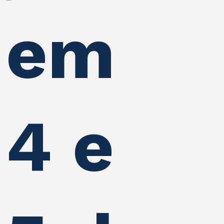
em
4 e