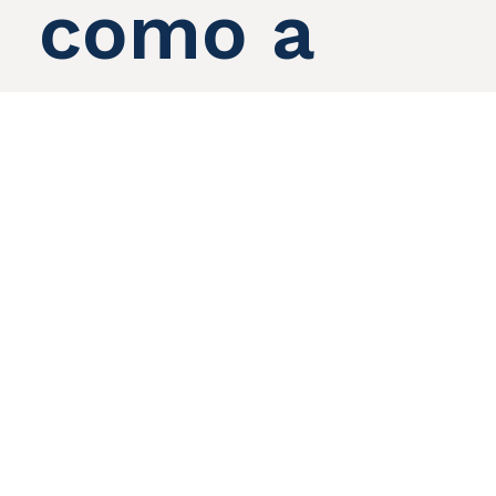
como a
RandTech
Computing
pode ajudar
seu negócio
crescer.