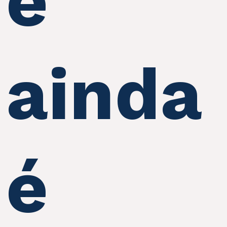
e
ainda
é