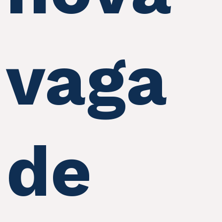
vaga
de