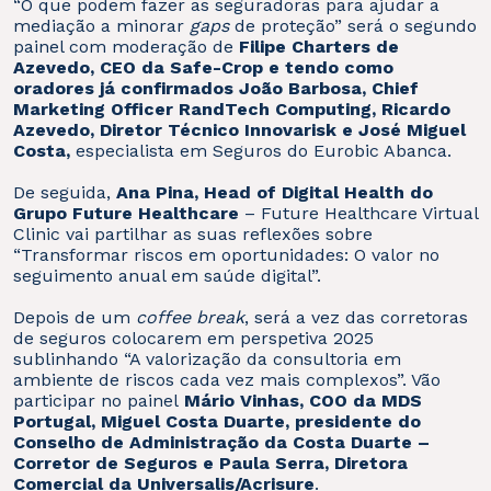
“O que podem fazer as seguradoras para ajudar a
mediação a minorar
gaps
de proteção” será o segundo
painel com moderação de
Filipe Charters de
Azevedo, CEO da Safe-Crop e tendo como
oradores já confirmados João Barbosa, Chief
Marketing Officer RandTech Computing, Ricardo
Azevedo, Diretor Técnico Innovarisk e José Miguel
Costa,
especialista em Seguros do Eurobic Abanca.
De seguida,
Ana Pina, Head of Digital Health do
Grupo Future Healthcare
– Future Healthcare Virtual
Clinic vai partilhar as suas reflexões sobre
“Transformar riscos em oportunidades: O valor no
seguimento anual em saúde digital”.
Depois de um
coffee break
, será a vez das corretoras
de seguros colocarem em perspetiva 2025
sublinhando “A valorização da consultoria em
ambiente de riscos cada vez mais complexos”. Vão
participar no painel
Mário Vinhas, COO da MDS
Portugal, Miguel Costa Duarte, presidente do
Conselho de Administração da Costa Duarte –
Corretor de Seguros e Paula Serra, Diretora
Comercial da Universalis/Acrisure
.