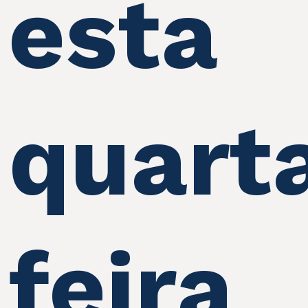
esta
quart
feira