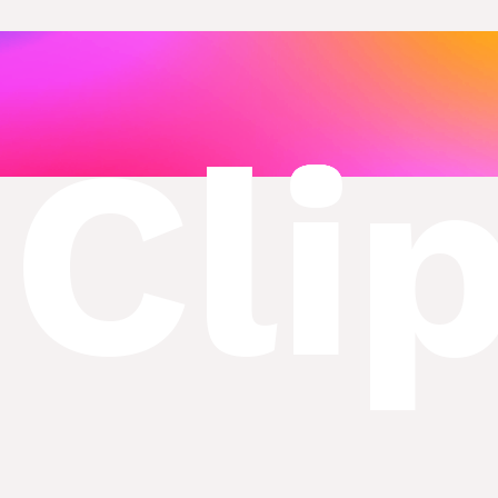
ntas
Cli
os